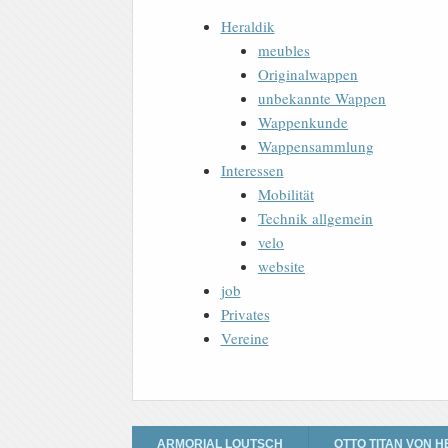
Heraldik
meubles
Originalwappen
unbekannte Wappen
Wappenkunde
Wappensammlung
Interessen
Mobilität
Technik allgemein
velo
website
job
Privates
Vereine
ARMORIAL LOUTSCH
OTTO TITAN VON H