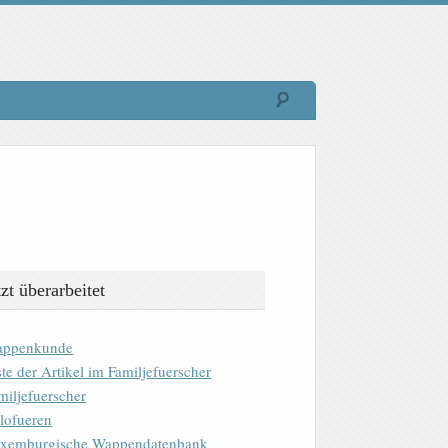
tzt überarbeitet
ppenkunde
ste der Artikel im Familjefuerscher
miljefuerscher
lofueren
xemburgische Wappendatenbank