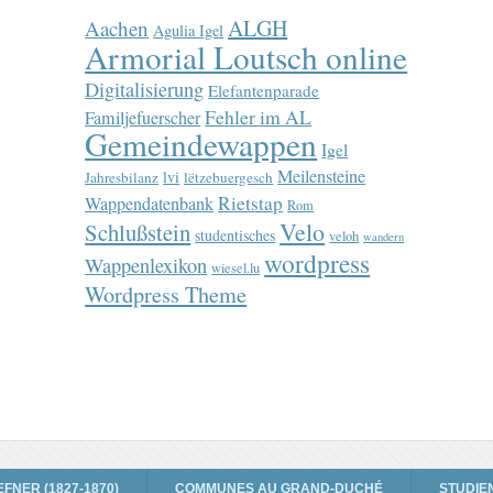
ALGH
Aachen
Agulia Igel
Armorial Loutsch online
Digitalisierung
Elefantenparade
Fehler im AL
Familjefuerscher
Gemeindewappen
Igel
Meilensteine
lvi
Jahresbilanz
lëtzebuergesch
Rietstap
Wappendatenbank
Rom
Velo
Schlußstein
studentisches
veloh
wandern
wordpress
Wappenlexikon
wiesel.lu
Wordpress Theme
EFNER (1827-1870)
COMMUNES AU GRAND-DUCHÉ
STUDIE