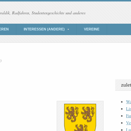
raldik, Radfahren, Studentengeschichte und anderes
EREN
INTERESSEN (ANDERE)
VEREINE
0
zule
Wa
Li
Fa
Ve
Lu