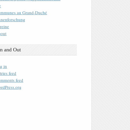
e
mmunes au Grand-Duché
nenforschung
reine
out
n and Out
g in
tries feed
mments feed
rdPress.org