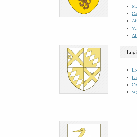
M
Co
Ah
Ve
Ab
Logi
Lo
En
Co
Wo