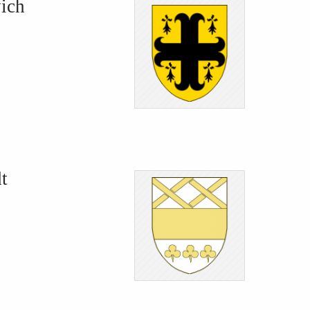
wich
t