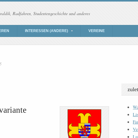
raldik, Radfahren, Studentengeschichte und anderes
EREN
INTERESSEN (ANDERE)
VEREINE
5
zule
Wa
variante
Li
Fa
Ve
Lu