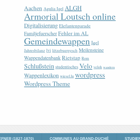
ALGH
Aachen
Agulia Igel
Armorial Loutsch online
Digitalisierung
Elefantenparade
Fehler im AL
Familjefuerscher
Gemeindewappen
Igel
Meilensteine
lvi
Jahresbilanz
lëtzebuergesch
Rietstap
Wappendatenbank
Rom
Velo
Schlußstein
studentisches
veloh
wandern
wordpress
Wappenlexikon
wiesel.lu
Wordpress Theme
EFNER (1827-1870)
COMMUNES AU GRAND-DUCHÉ
STUDIE