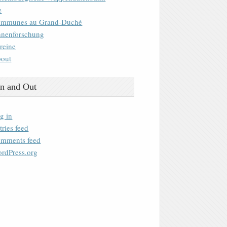
e
mmunes au Grand-Duché
nenforschung
reine
out
n and Out
g in
tries feed
mments feed
rdPress.org