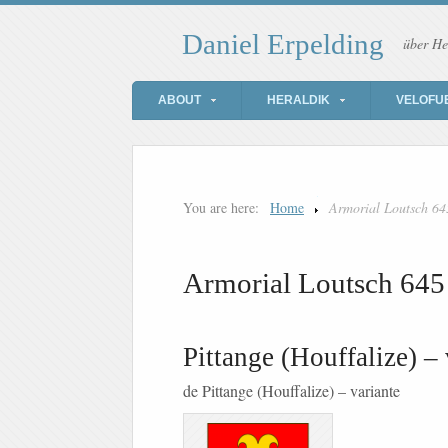
Daniel Erpelding
über He
ABOUT
HERALDIK
VELOFU
You are here:
Home
Armorial Loutsch 64
Armorial Loutsch 645
Pittange (Houffalize) – 
de Pittange (Houffalize) – variante