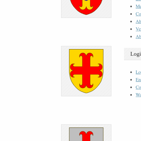
M
Co
Ah
Ve
Ab
Logi
Lo
En
Co
Wo