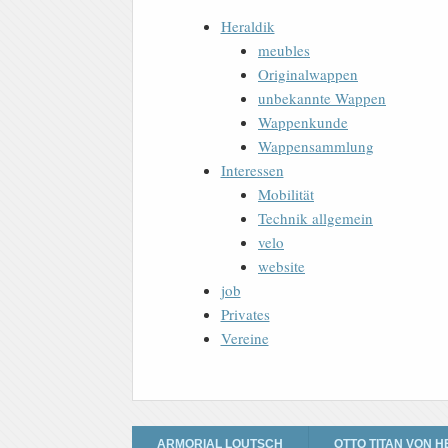
Heraldik
meubles
Originalwappen
unbekannte Wappen
Wappenkunde
Wappensammlung
Interessen
Mobilität
Technik allgemein
velo
website
job
Privates
Vereine
ARMORIAL LOUTSCH
OTTO TITAN VON H