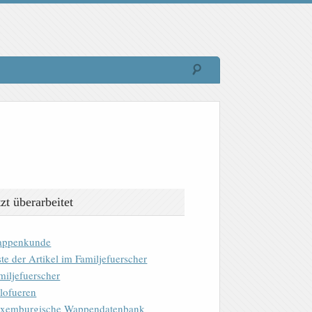
tzt überarbeitet
ppenkunde
ste der Artikel im Familjefuerscher
miljefuerscher
lofueren
xemburgische Wappendatenbank