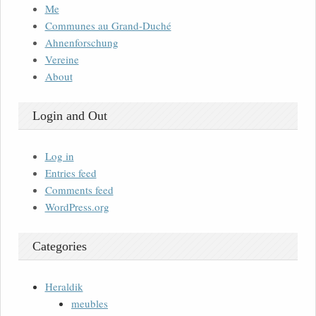
Me
Communes au Grand-Duché
Ahnenforschung
Vereine
About
Login and Out
Log in
Entries feed
Comments feed
WordPress.org
Categories
Heraldik
meubles