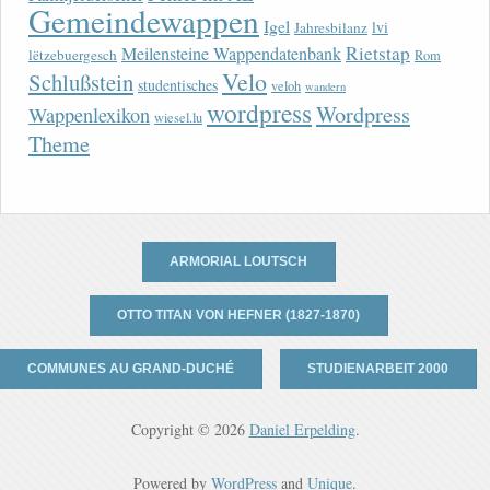
Gemeindewappen
Igel
lvi
Jahresbilanz
Rietstap
Meilensteine Wappendatenbank
lëtzebuergesch
Rom
Velo
Schlußstein
studentisches
veloh
wandern
wordpress
Wordpress
Wappenlexikon
wiesel.lu
Theme
ARMORIAL LOUTSCH
OTTO TITAN VON HEFNER (1827-1870)
COMMUNES AU GRAND-DUCHÉ
STUDIENARBEIT 2000
Copyright © 2026
Daniel Erpelding
.
Powered by
WordPress
and
Unique
.