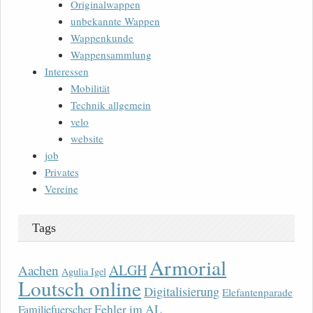
Originalwappen
unbekannte Wappen
Wappenkunde
Wappensammlung
Interessen
Mobilität
Technik allgemein
velo
website
job
Privates
Vereine
Tags
Armorial
ALGH
Aachen
Agulia Igel
Loutsch online
Digitalisierung
Elefantenparade
Fehler im AL
Familjefuerscher