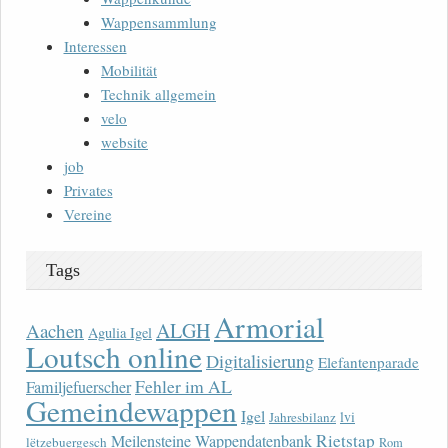
Wappensammlung
Interessen
Mobilität
Technik allgemein
velo
website
job
Privates
Vereine
Tags
Armorial
ALGH
Aachen
Agulia Igel
Loutsch online
Digitalisierung
Elefantenparade
Fehler im AL
Familjefuerscher
Gemeindewappen
Igel
lvi
Jahresbilanz
Rietstap
Meilensteine Wappendatenbank
lëtzebuergesch
Rom