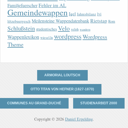
Fehler im AL
Familjefuerscher
Gemeindewappen
Igel
lvi
Jahresbilanz
Rietstap
Meilensteine Wappendatenbank
lëtzebuergesch
Rom
Velo
Schlußstein
studentisches
veloh
wandern
wordpress
Wordpress
Wappenlexikon
wiesel.lu
Theme
ARMORIAL LOUTSCH
OTTO TITAN VON HEFNER (1827-1870)
COMMUNES AU GRAND-DUCHÉ
STUDIENARBEIT 2000
Copyright © 2026
Daniel Erpelding
.