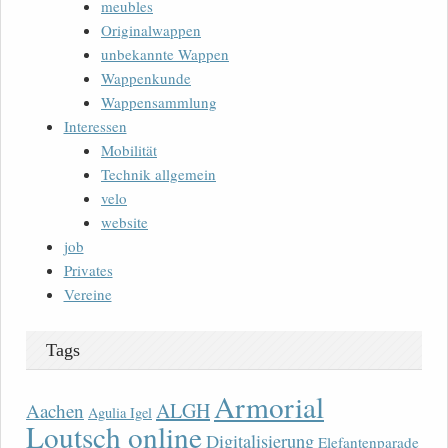
meubles
Originalwappen
unbekannte Wappen
Wappenkunde
Wappensammlung
Interessen
Mobilität
Technik allgemein
velo
website
job
Privates
Vereine
Tags
Armorial
ALGH
Aachen
Agulia Igel
Loutsch online
Digitalisierung
Elefantenparade