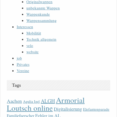
Originalwappen
unbekannte Wappen
Wappenkunde
Wappensammlung
Interessen
Mobilität
Technik allgemein
velo
website
job
Privates
Vereine
Tags
Armorial
ALGH
Aachen
Agulia Igel
Loutsch online
Digitalisierung
Elefantenparade
Fehler im AL
Familjefuerscher