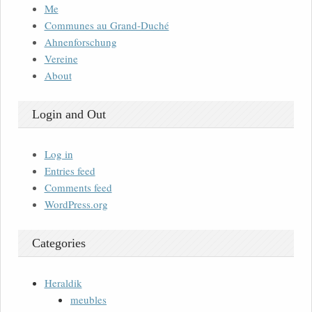
Me
Communes au Grand-Duché
Ahnenforschung
Vereine
About
Login and Out
Log in
Entries feed
Comments feed
WordPress.org
Categories
Heraldik
meubles