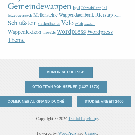
Gemeindewappen
Igel
lvi
Jahresbilanz
Rietstap
Meilensteine Wappendatenbank
lëtzebuergesch
Rom
Velo
Schlußstein
studentisches
veloh
wandern
wordpress
Wordpress
Wappenlexikon
wiesel.lu
Theme
ARMORIAL LOUTSCH
OTTO TITAN VON HEFNER (1827-1870)
COMMUNES AU GRAND-DUCHÉ
STUDIENARBEIT 2000
Copyright © 2026
Daniel Erpelding
.
Powered by
WordPress
and
Unique
.