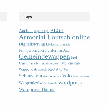
Tags
ALGH
Aachen
Agulia Igel
Armorial Loutsch online
Digitalisierung
Elefantenparade
Fehler im AL
Familjefuerscher
Gemeindewappen
Igel
Meilensteine
lvi
Jahresbilanz
lëtzebuergesch
Rietstap
Wappendatenbank
Rom
Velo
Schlußstein
studentisches
veloh
wandern
wordpress
Wappenlexikon
wiesel.lu
Wordpress Theme