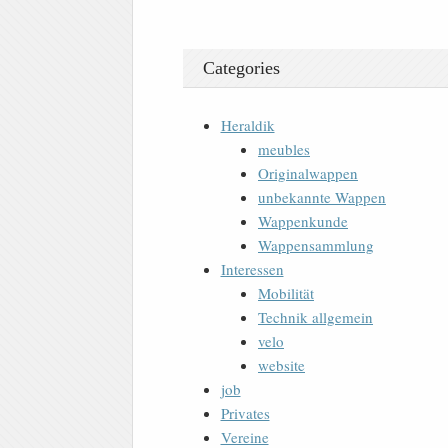
Categories
Heraldik
meubles
Originalwappen
unbekannte Wappen
Wappenkunde
Wappensammlung
Interessen
Mobilität
Technik allgemein
velo
website
job
Privates
Vereine