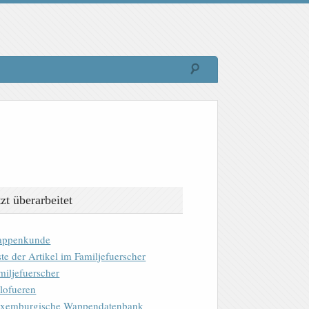
tzt überarbeitet
ppenkunde
ste der Artikel im Familjefuerscher
miljefuerscher
lofueren
xemburgische Wappendatenbank