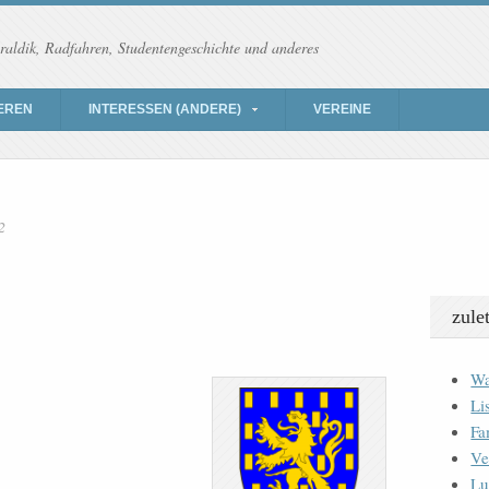
raldik, Radfahren, Studentengeschichte und anderes
EREN
INTERESSEN (ANDERE)
VEREINE
2
zule
Wa
Li
Fa
Ve
Lu