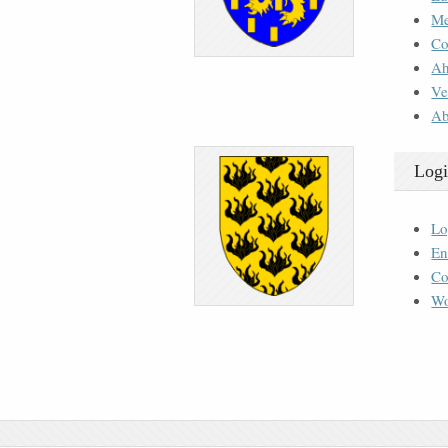
M
Co
Ah
Ve
Ab
Logi
Lo
En
Co
Wo