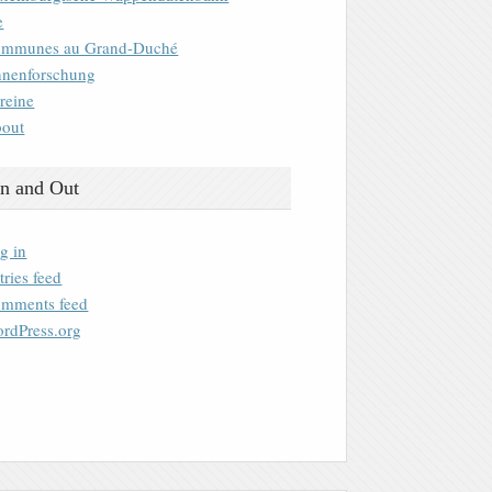
e
mmunes au Grand-Duché
nenforschung
reine
out
n and Out
g in
tries feed
mments feed
rdPress.org