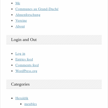
Me
Communes au Grand-Duché
Ahnenforschung
Vereine
About
Login and Out
Log in
Entries feed
Comments feed
WordPress.org
Categories
Heraldik
meubles