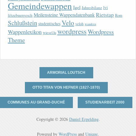
Gemeindewappen
Igel
lvi
Jahresbilanz
Rietstap
Meilensteine Wappendatenbank
lëtzebuergesch
Rom
Velo
Schlußstein
studentisches
veloh
wandern
wordpress
Wordpress
Wappenlexikon
wiesel.lu
Theme
ARMORIAL LOUTSCH
OTTO TITAN VON HEFNER (1827-1870)
COMMUNES AU GRAND-DUCHÉ
STUDIENARBEIT 2000
Copyright © 2026
Daniel Erpelding
.
Powered by
WordPress
and
Unique
.