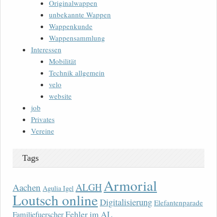
Originalwappen
unbekannte Wappen
Wappenkunde
Wappensammlung
Interessen
Mobilität
Technik allgemein
velo
website
job
Privates
Vereine
Tags
Armorial
ALGH
Aachen
Agulia Igel
Loutsch online
Digitalisierung
Elefantenparade
Fehler im AL
Familjefuerscher