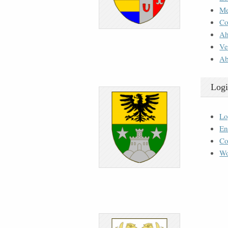
M
Co
Ah
Ve
Ab
Logi
Lo
En
Co
Wo