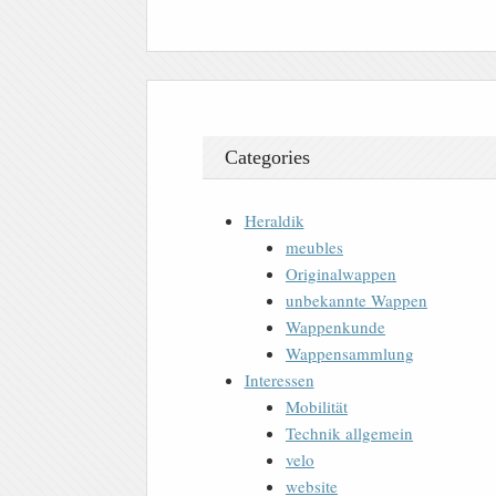
Categories
Heraldik
meubles
Originalwappen
unbekannte Wappen
Wappenkunde
Wappensammlung
Interessen
Mobilität
Technik allgemein
velo
website