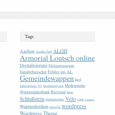
Tags
ALGH
Aachen
Agulia Igel
Armorial Loutsch online
Digitalisierung
Elefantenparade
Fehler im AL
Familjefuerscher
Gemeindewappen
Igel
Meilensteine
lvi
Jahresbilanz
lëtzebuergesch
Rietstap
Wappendatenbank
Rom
Velo
Schlußstein
studentisches
veloh
wandern
wordpress
Wappenlexikon
wiesel.lu
Wordpress Theme