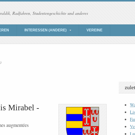
raldik, Radfahren, Studentengeschichte und anderes
EREN
INTERESSEN (ANDERE)
VEREINE
9
zule
Wa
is Mirabel -
Li
Fa
rmes augmentées
Ve
Lu