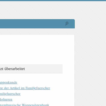
tzt überarbeitet
ppenkunde
ste der Artikel im Familjefuerscher
miljefuerscher
lofueren
xemburgische Wappendatenbank