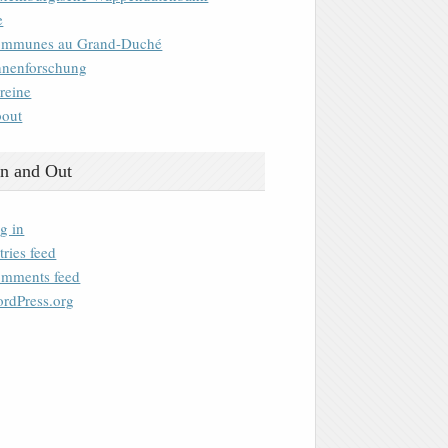
e
mmunes au Grand-Duché
nenforschung
reine
out
n and Out
g in
tries feed
mments feed
rdPress.org