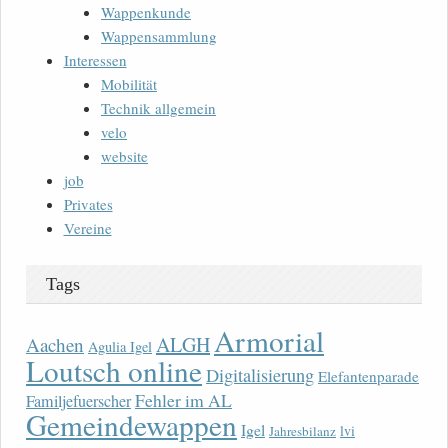
Wappenkunde
Wappensammlung
Interessen
Mobilität
Technik allgemein
velo
website
job
Privates
Vereine
Tags
Armorial
ALGH
Aachen
Agulia Igel
Loutsch online
Digitalisierung
Elefantenparade
Fehler im AL
Familjefuerscher
Gemeindewappen
Igel
lvi
Jahresbilanz