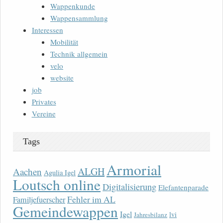
Wappenkunde
Wappensammlung
Interessen
Mobilität
Technik allgemein
velo
website
job
Privates
Vereine
Tags
Armorial
ALGH
Aachen
Agulia Igel
Loutsch online
Digitalisierung
Elefantenparade
Fehler im AL
Familjefuerscher
Gemeindewappen
Igel
lvi
Jahresbilanz