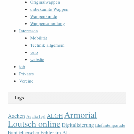
Originalwappen
unbekannte Wappen
Wappenkunde
Wappensammlung
Interessen
Mobilität
Technik allgemein
velo
website
job
Privates
Vereine
Tags
Armorial
ALGH
Aachen
Agulia Igel
Loutsch online
Digitalisierung
Elefantenparade
Fehler im AL
Familjefuerscher