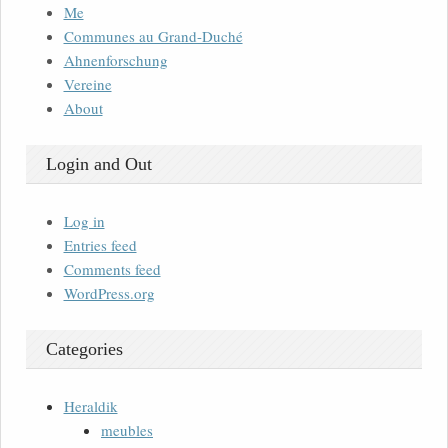
Me
Communes au Grand-Duché
Ahnenforschung
Vereine
About
Login and Out
Log in
Entries feed
Comments feed
WordPress.org
Categories
Heraldik
meubles