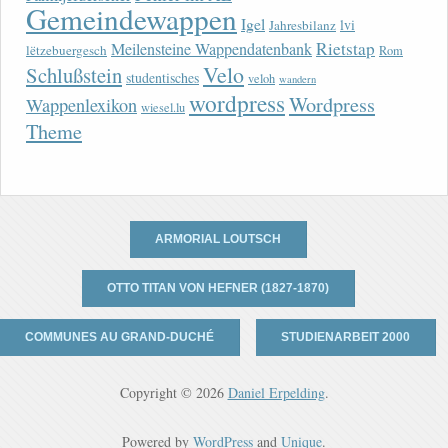
Gemeindewappen
Igel
lvi
Jahresbilanz
Rietstap
Meilensteine Wappendatenbank
lëtzebuergesch
Rom
Velo
Schlußstein
studentisches
veloh
wandern
wordpress
Wordpress
Wappenlexikon
wiesel.lu
Theme
ARMORIAL LOUTSCH
OTTO TITAN VON HEFNER (1827-1870)
COMMUNES AU GRAND-DUCHÉ
STUDIENARBEIT 2000
Copyright © 2026
Daniel Erpelding
.
Powered by
WordPress
and
Unique
.