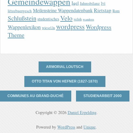
Gemeindewappen
Igel
lvi
Jahresbilanz
Rietstap
Meilensteine Wappendatenbank
lëtzebuergesch
Rom
Velo
Schlußstein
studentisches
veloh
wandern
wordpress
Wordpress
Wappenlexikon
wiesel.lu
Theme
ARMORIAL LOUTSCH
OTTO TITAN VON HEFNER (1827-1870)
COMMUNES AU GRAND-DUCHÉ
STUDIENARBEIT 2000
Copyright © 2026
Daniel Erpelding
.
Powered by
WordPress
and
Unique
.