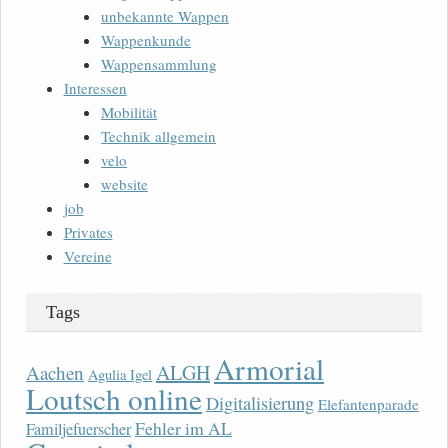
unbekannte Wappen
Wappenkunde
Wappensammlung
Interessen
Mobilität
Technik allgemein
velo
website
job
Privates
Vereine
Tags
Armorial
ALGH
Aachen
Agulia Igel
Loutsch online
Digitalisierung
Elefantenparade
Fehler im AL
Familjefuerscher