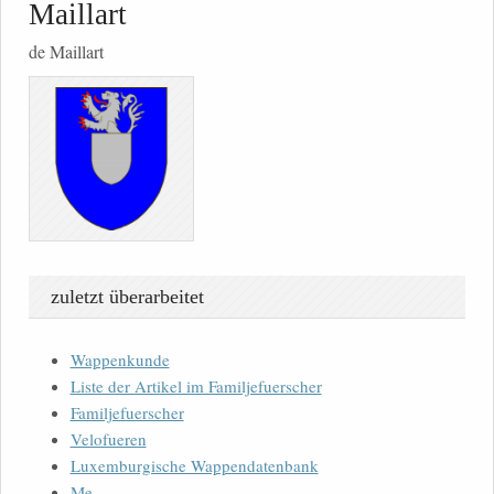
Maillart
de Maillart
zuletzt überarbeitet
Wappenkunde
Liste der Artikel im Familjefuerscher
Familjefuerscher
Velofueren
Luxemburgische Wappendatenbank
Me