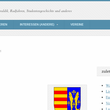
raldik, Radfahren, Studentengeschichte und anderes
EREN
INTERESSEN (ANDERE)
VEREINE
8
zule
Wa
Li
Fa
Ve
Lu