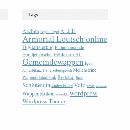
Tags
ALGH
Aachen
Agulia Igel
Armorial Loutsch online
Digitalisierung
Elefantenparade
Fehler im AL
Familjefuerscher
Gemeindewappen
Igel
Meilensteine
lvi
Jahresbilanz
lëtzebuergesch
Rietstap
Wappendatenbank
Rom
Velo
Schlußstein
studentisches
veloh
wandern
wordpress
Wappenlexikon
wiesel.lu
Wordpress Theme