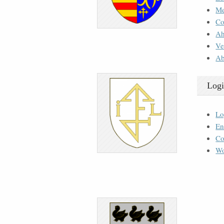
M
Co
Ah
Ve
Ab
Logi
Lo
En
Co
Wo