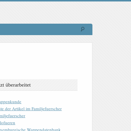
tzt überarbeitet
ppenkunde
ste der Artikel im Familjefuerscher
miljefuerscher
lofueren
xemburgische Wappendatenbank