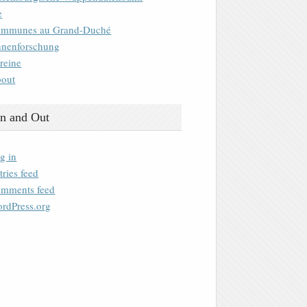
e
mmunes au Grand-Duché
nenforschung
reine
out
n and Out
g in
tries feed
mments feed
rdPress.org