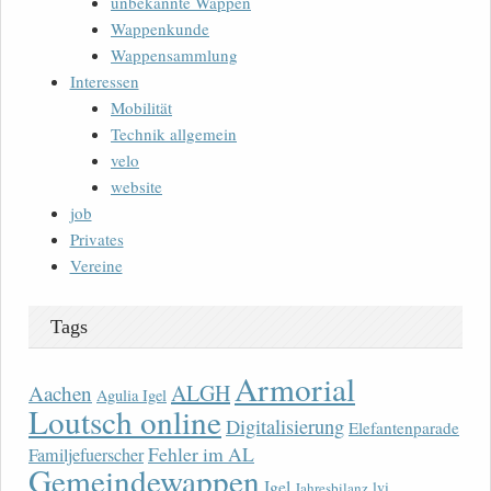
unbekannte Wappen
Wappenkunde
Wappensammlung
Interessen
Mobilität
Technik allgemein
velo
website
job
Privates
Vereine
Tags
Armorial
ALGH
Aachen
Agulia Igel
Loutsch online
Digitalisierung
Elefantenparade
Fehler im AL
Familjefuerscher
Gemeindewappen
Igel
lvi
Jahresbilanz