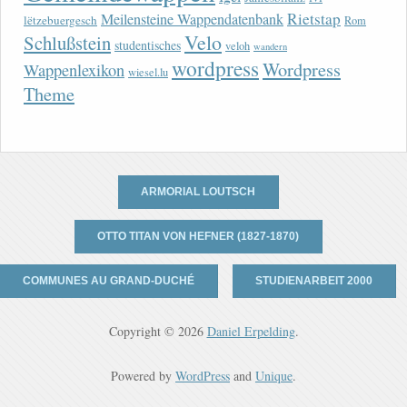
Rietstap
Meilensteine Wappendatenbank
lëtzebuergesch
Rom
Velo
Schlußstein
studentisches
veloh
wandern
wordpress
Wordpress
Wappenlexikon
wiesel.lu
Theme
ARMORIAL LOUTSCH
OTTO TITAN VON HEFNER (1827-1870)
COMMUNES AU GRAND-DUCHÉ
STUDIENARBEIT 2000
Copyright © 2026
Daniel Erpelding
.
Powered by
WordPress
and
Unique
.