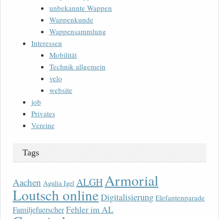
unbekannte Wappen
Wappenkunde
Wappensammlung
Interessen
Mobilität
Technik allgemein
velo
website
job
Privates
Vereine
Tags
Armorial
ALGH
Aachen
Agulia Igel
Loutsch online
Digitalisierung
Elefantenparade
Fehler im AL
Familjefuerscher