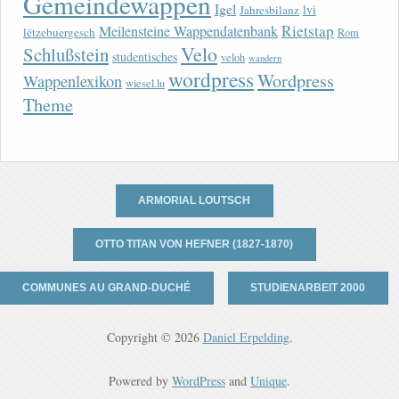
Gemeindewappen
Igel
lvi
Jahresbilanz
Rietstap
Meilensteine Wappendatenbank
lëtzebuergesch
Rom
Velo
Schlußstein
studentisches
veloh
wandern
wordpress
Wordpress
Wappenlexikon
wiesel.lu
Theme
ARMORIAL LOUTSCH
OTTO TITAN VON HEFNER (1827-1870)
COMMUNES AU GRAND-DUCHÉ
STUDIENARBEIT 2000
Copyright © 2026
Daniel Erpelding
.
Powered by
WordPress
and
Unique
.