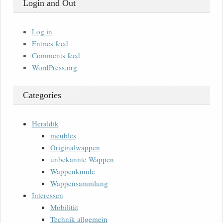
Login and Out
Log in
Entries feed
Comments feed
WordPress.org
Categories
Heraldik
meubles
Originalwappen
unbekannte Wappen
Wappenkunde
Wappensammlung
Interessen
Mobilität
Technik allgemein