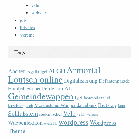
velo
website
job
Privates
Vereine
Tags
Armorial
ALGH
Aachen
Agulia Igel
Loutsch online
Digitalisierung
Elefantenparade
Fehler im AL
Familjefuerscher
Gemeindewappen
Igel
lvi
Jahresbilanz
Rietstap
Meilensteine Wappendatenbank
lëtzebuergesch
Rom
Velo
Schlußstein
studentisches
veloh
wandern
wordpress
Wordpress
Wappenlexikon
wiesel.lu
Theme