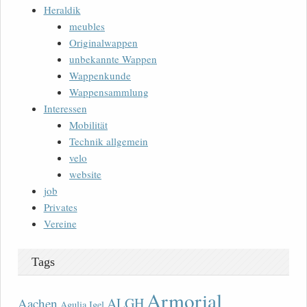
Heraldik
meubles
Originalwappen
unbekannte Wappen
Wappenkunde
Wappensammlung
Interessen
Mobilität
Technik allgemein
velo
website
job
Privates
Vereine
Tags
Armorial
ALGH
Aachen
Agulia Igel