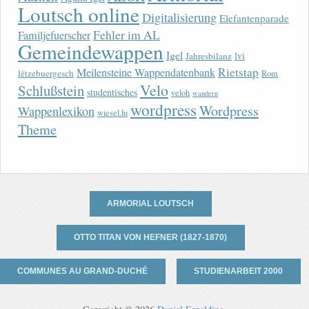
Loutsch online
Digitalisierung
Elefantenparade
Fehler im AL
Familjefuerscher
Gemeindewappen
Igel
lvi
Jahresbilanz
Rietstap
Meilensteine Wappendatenbank
lëtzebuergesch
Rom
Velo
Schlußstein
studentisches
veloh
wandern
wordpress
Wordpress
Wappenlexikon
wiesel.lu
Theme
ARMORIAL LOUTSCH
OTTO TITAN VON HEFNER (1827-1870)
COMMUNES AU GRAND-DUCHÉ
STUDIENARBEIT 2000