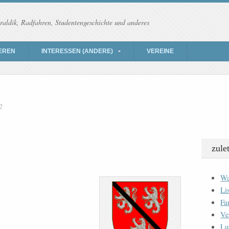
raldik, Radfahren, Studentengeschichte und anderes
EREN
INTERESSEN (ANDERE)
VEREINE
2
zule
Wa
Li
Fa
Ve
Lu