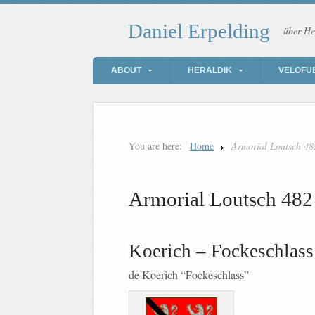
Daniel Erpelding
über He
ABOUT
HERALDIK
VELOFU
You are here:
Home
Armorial Loutsch 48
Armorial Loutsch 482
Koerich – Fockeschlass
de Koerich “Fockeschlass”