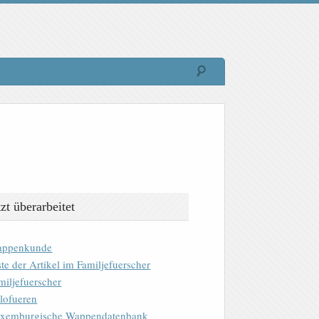
tzt überarbeitet
ppenkunde
ste der Artikel im Familjefuerscher
miljefuerscher
lofueren
xemburgische Wappendatenbank