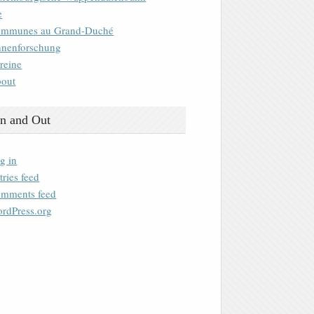
e
mmunes au Grand-Duché
nenforschung
reine
out
n and Out
g in
tries feed
mments feed
rdPress.org