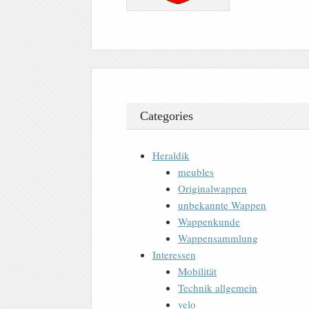
Categories
Heraldik
meubles
Originalwappen
unbekannte Wappen
Wappenkunde
Wappensammlung
Interessen
Mobilität
Technik allgemein
velo