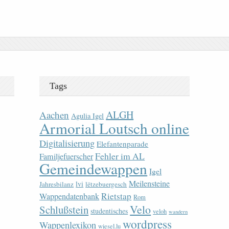
Tags
ALGH
Aachen
Agulia Igel
Armorial Loutsch online
Digitalisierung
Elefantenparade
Fehler im AL
Familjefuerscher
Gemeindewappen
Igel
Meilensteine
lvi
Jahresbilanz
lëtzebuergesch
Rietstap
Wappendatenbank
Rom
Velo
Schlußstein
studentisches
veloh
wandern
wordpress
Wappenlexikon
wiesel.lu