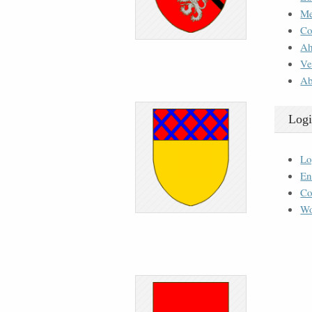
M
Co
Ah
Ve
Ab
Logi
Lo
En
Co
Wo