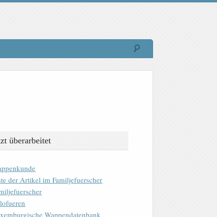
tzt überarbeitet
ppenkunde
ste der Artikel im Familjefuerscher
miljefuerscher
lofueren
xemburgische Wappendatenbank