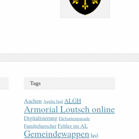
Tags
ALGH
Aachen
Agulia Igel
Armorial Loutsch online
Digitalisierung
Elefantenparade
Fehler im AL
Familjefuerscher
Gemeindewappen
Igel