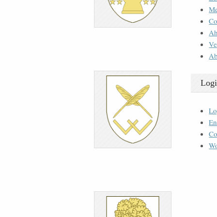
M
Co
Ah
Ve
Ab
Logi
Lo
En
Co
Wo