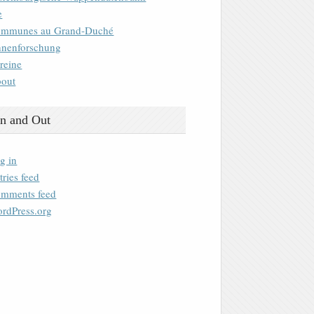
e
mmunes au Grand-Duché
nenforschung
reine
out
n and Out
g in
tries feed
mments feed
rdPress.org