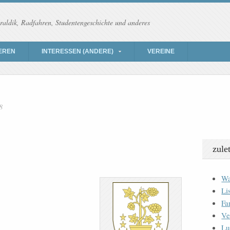
raldik, Radfahren, Studentengeschichte und anderes
EREN
INTERESSEN (ANDERE)
VEREINE
8
zule
Wa
Li
Fa
Ve
Lu