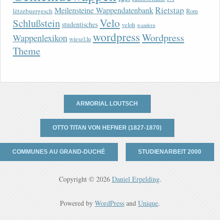
Rietstap
Meilensteine Wappendatenbank
lëtzebuergesch
Rom
Velo
Schlußstein
studentisches
veloh
wandern
wordpress
Wordpress
Wappenlexikon
wiesel.lu
Theme
ARMORIAL LOUTSCH
OTTO TITAN VON HEFNER (1827-1870)
COMMUNES AU GRAND-DUCHÉ
STUDIENARBEIT 2000
Copyright © 2026
Daniel Erpelding
.
Powered by
WordPress
and
Unique
.