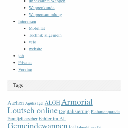
unbekannte Wappen
Wappenkunde
Wappensammlung
Interessen
Mobilität
Technik allgemein
velo
website
job
Privates
Vereine
Tags
Armorial
ALGH
Aachen
Agulia Igel
Loutsch online
Digitalisierung
Elefantenparade
Fehler im AL
Familjefuerscher
Gemeindewappen
Igel
lvi
Jahresbilanz