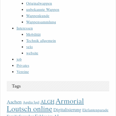
Originalwappen
unbekannte Wappen
Wappenkunde
Wappensammlung
Interessen
Mobilität
Technik allgemein
velo
website
job
Privates
Vereine
Tags
Armorial
ALGH
Aachen
Agulia Igel
Loutsch online
Digitalisierung
Elefantenparade