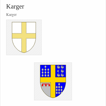
Karger
Karger