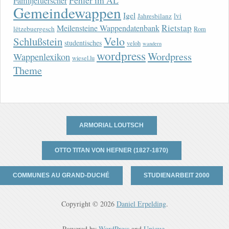
Fehler im AL
Familjefuerscher
Gemeindewappen
Igel
lvi
Jahresbilanz
Rietstap
Meilensteine Wappendatenbank
lëtzebuergesch
Rom
Velo
Schlußstein
studentisches
veloh
wandern
wordpress
Wordpress
Wappenlexikon
wiesel.lu
Theme
ARMORIAL LOUTSCH
OTTO TITAN VON HEFNER (1827-1870)
COMMUNES AU GRAND-DUCHÉ
STUDIENARBEIT 2000
Copyright © 2026
Daniel Erpelding
.
Powered by
WordPress
and
Unique
.