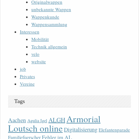
Originalwappen
unbekannte Wappen
Wappenkunde
Wappensammlung
Interessen
Mobilität
Technik allgemein
velo
website
job
Privates
Vereine
Tags
Armorial
ALGH
Aachen
Agulia Igel
Loutsch online
Digitalisierung
Elefantenparade
Fehler im AL
Familjefuerscher