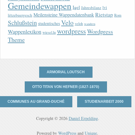
Gemeindewappen
Igel
lvi
Jahresbilanz
Rietstap
Meilensteine Wappendatenbank
lëtzebuergesch
Rom
Velo
Schlußstein
studentisches
veloh
wandern
wordpress
Wordpress
Wappenlexikon
wiesel.lu
Theme
ARMORIAL LOUTSCH
OTTO TITAN VON HEFNER (1827-1870)
COMMUNES AU GRAND-DUCHÉ
STUDIENARBEIT 2000
Copyright © 2026
Daniel Erpelding
.
Powered by
WordPress
and
Unique
.