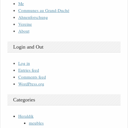
Me
Communes au Grand-Duché
Ahnenforschung
Vereine
About
Login and Out
Log in
Entries feed
Comments feed
WordPress.org
Categories
Heraldik
meubles