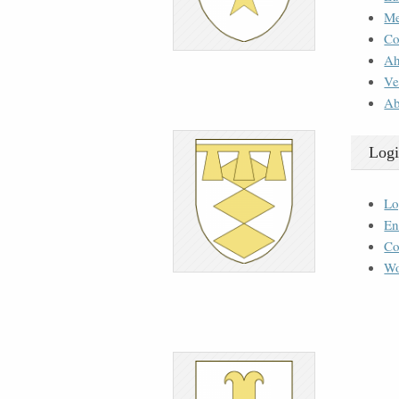
M
Co
Ah
Ve
Ab
Logi
Lo
En
Co
Wo