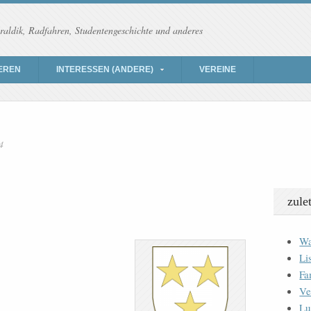
raldik, Radfahren, Studentengeschichte und anderes
EREN
INTERESSEN (ANDERE)
VEREINE
4
zule
Wa
Li
Fa
Ve
Lu