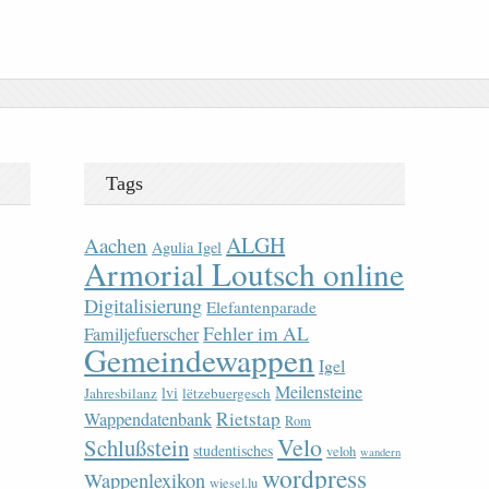
Tags
ALGH
Aachen
Agulia Igel
Armorial Loutsch online
Digitalisierung
Elefantenparade
Fehler im AL
Familjefuerscher
Gemeindewappen
Igel
Meilensteine
lvi
Jahresbilanz
lëtzebuergesch
Rietstap
Wappendatenbank
Rom
Velo
Schlußstein
studentisches
veloh
wandern
wordpress
Wappenlexikon
wiesel.lu