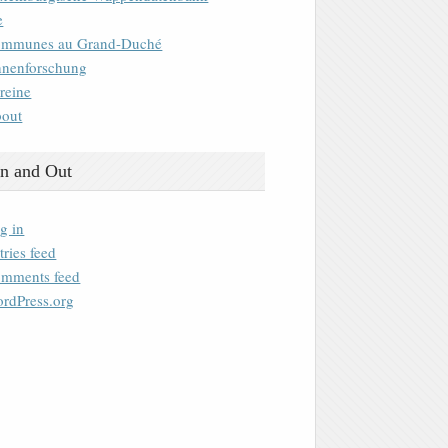
e
mmunes au Grand-Duché
nenforschung
reine
out
n and Out
g in
tries feed
mments feed
rdPress.org