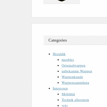
Categories
Heraldik
meubles
Originalwappen
unbekannte Wappen
Wappenkunde
Wappensammlung
Interessen
Mobilität
Technik allgemein
velo