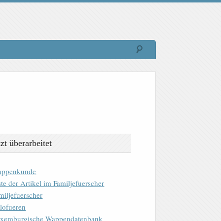
tzt überarbeitet
ppenkunde
ste der Artikel im Familjefuerscher
miljefuerscher
lofueren
xemburgische Wappendatenbank