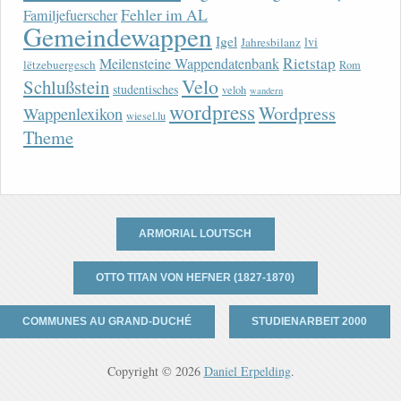
Fehler im AL
Familjefuerscher
Gemeindewappen
Igel
lvi
Jahresbilanz
Rietstap
Meilensteine Wappendatenbank
lëtzebuergesch
Rom
Velo
Schlußstein
studentisches
veloh
wandern
wordpress
Wordpress
Wappenlexikon
wiesel.lu
Theme
ARMORIAL LOUTSCH
OTTO TITAN VON HEFNER (1827-1870)
COMMUNES AU GRAND-DUCHÉ
STUDIENARBEIT 2000
Copyright © 2026
Daniel Erpelding
.