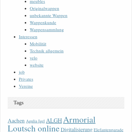
meubles
Originalwappen
unbekannte Wappen
Wappenkunde
Wappensammlung
Interessen
Mobilität
Technik allgemein
velo
website
job
Privates
Vereine
Tags
Armorial
ALGH
Aachen
Agulia Igel
Loutsch online
Digitalisierung
Elefantenparade