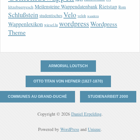
Rietstap
Meilensteine Wappendatenbank
lëtzebuergesch
Rom
Velo
Schlußstein
studentisches
veloh
wandern
wordpress
Wordpress
Wappenlexikon
wiesel.lu
Theme
ARMORIAL LOUTSCH
OTTO TITAN VON HEFNER (1827-1870)
COMMUNES AU GRAND-DUCHÉ
STUDIENARBEIT 2000
Copyright © 2026
Daniel Erpelding
.
Powered by
WordPress
and
Unique
.