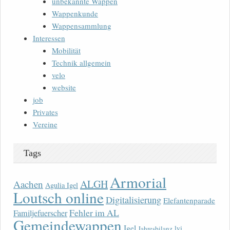
unbekannte Wappen
Wappenkunde
Wappensammlung
Interessen
Mobilität
Technik allgemein
velo
website
job
Privates
Vereine
Tags
Armorial
ALGH
Aachen
Agulia Igel
Loutsch online
Digitalisierung
Elefantenparade
Fehler im AL
Familjefuerscher
Gemeindewappen
Igel
lvi
Jahresbilanz