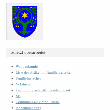
zuletzt überarbeitet
Wappenkunde
Liste der Artikel im Familjefuerscher
Familjefuerscher
Velofueren
Luxemburgische Wappendatenbank
Me
Communes au Grand-Duché
Ahnenforschung