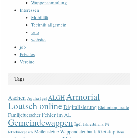
Wappensammlung
Interessen
Mobilität
Technik allgemein
velo
website
job
Privates
Vereine
Tags
Armorial
ALGH
Aachen
Agulia Igel
Loutsch online
Digitalisierung
Elefantenparade
Fehler im AL
Familjefuerscher
Gemeindewappen
Igel
lvi
Jahresbilanz
Rietstap
Meilensteine Wappendatenbank
lëtzebuergesch
Rom