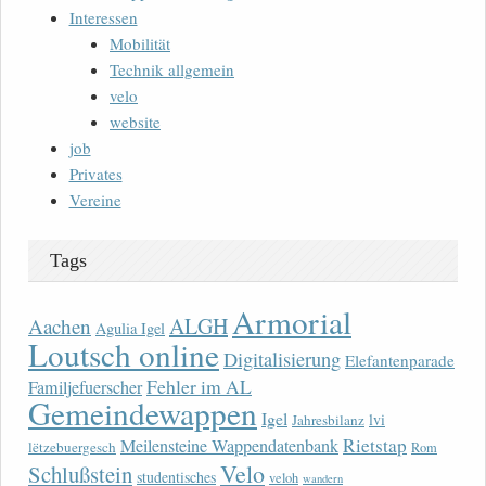
Interessen
Mobilität
Technik allgemein
velo
website
job
Privates
Vereine
Tags
Armorial
ALGH
Aachen
Agulia Igel
Loutsch online
Digitalisierung
Elefantenparade
Fehler im AL
Familjefuerscher
Gemeindewappen
Igel
lvi
Jahresbilanz
Rietstap
Meilensteine Wappendatenbank
lëtzebuergesch
Rom
Velo
Schlußstein
studentisches
veloh
wandern