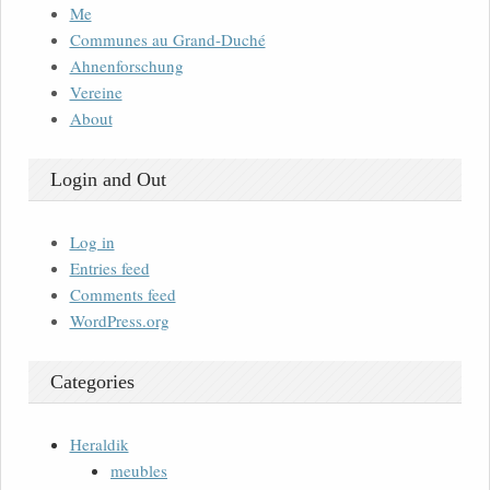
Me
Communes au Grand-Duché
Ahnenforschung
Vereine
About
Login and Out
Log in
Entries feed
Comments feed
WordPress.org
Categories
Heraldik
meubles