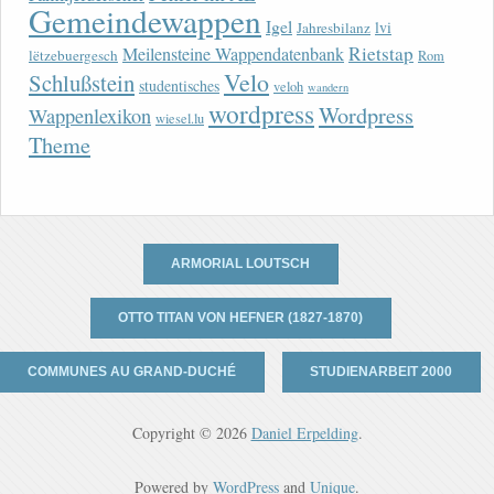
Gemeindewappen
Igel
lvi
Jahresbilanz
Rietstap
Meilensteine Wappendatenbank
lëtzebuergesch
Rom
Velo
Schlußstein
studentisches
veloh
wandern
wordpress
Wordpress
Wappenlexikon
wiesel.lu
Theme
ARMORIAL LOUTSCH
OTTO TITAN VON HEFNER (1827-1870)
COMMUNES AU GRAND-DUCHÉ
STUDIENARBEIT 2000
Copyright © 2026
Daniel Erpelding
.
Powered by
WordPress
and
Unique
.