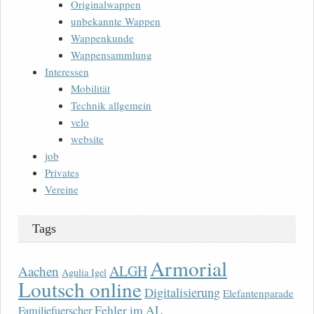
Originalwappen
unbekannte Wappen
Wappenkunde
Wappensammlung
Interessen
Mobilität
Technik allgemein
velo
website
job
Privates
Vereine
Tags
Armorial
ALGH
Aachen
Agulia Igel
Loutsch online
Digitalisierung
Elefantenparade
Fehler im AL
Familjefuerscher