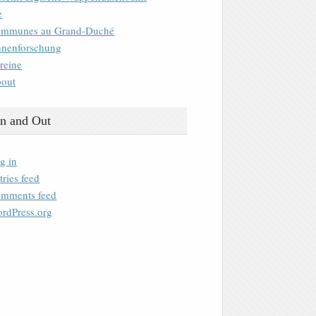
e
mmunes au Grand-Duché
nenforschung
reine
out
n and Out
g in
tries feed
mments feed
rdPress.org