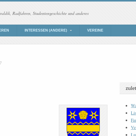
raldik, Radfahren, Studentengeschichte und anderes
EREN
INTERESSEN (ANDERE)
VEREINE
7
zule
Wa
Li
Fa
Ve
Lu