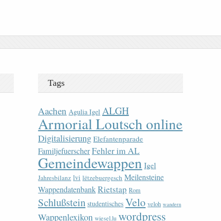
Tags
ALGH
Aachen
Agulia Igel
Armorial Loutsch online
Digitalisierung
Elefantenparade
Fehler im AL
Familjefuerscher
Gemeindewappen
Igel
Meilensteine
lvi
Jahresbilanz
lëtzebuergesch
Rietstap
Wappendatenbank
Rom
Velo
Schlußstein
studentisches
veloh
wandern
wordpress
Wappenlexikon
wiesel.lu