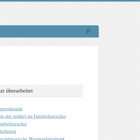
tzt überarbeitet
ppenkunde
ste der Artikel im Familjefuerscher
miljefuerscher
lofueren
xemburgische Wappendatenbank