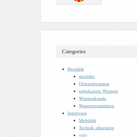
Categories
Heraldik
meubles
Originalwappen
unbekannte Wappen
Wappenkunde
Wappensammlung
Interessen
Mobilität
Technik allgemein
velo