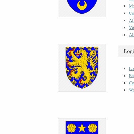
M
Co
Ah
Ve
Ab
Logi
Lo
En
Co
Wo