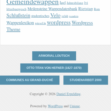
Gemeindewappen
Igel
lvi
Jahresbilanz
Rietstap
Meilensteine Wappendatenbank
lëtzebuergesch
Rom
Velo
Schlußstein
studentisches
veloh
wandern
wordpress
Wordpress
Wappenlexikon
wiesel.lu
Theme
ARMORIAL LOUTSCH
OTTO TITAN VON HEFNER (1827-1870)
COMMUNES AU GRAND-DUCHÉ
STUDIENARBEIT 2000
Copyright © 2026
Daniel Erpelding
.
Powered by
WordPress
and
Unique
.