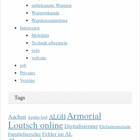
unbekannte Wappen
Wappenkunde
Wappensammlung
Interessen
Mobilität
Technik allgemein
velo
website
job
Privates
Vereine
Tags
Armorial
ALGH
Aachen
Agulia Igel
Loutsch online
Digitalisierung
Elefantenparade
Fehler im AL
Familjefuerscher