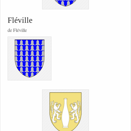
Fléville
de Fléville