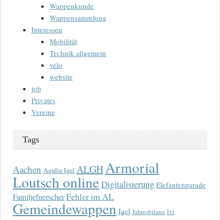
Wappenkunde
Wappensammlung
Interessen
Mobilität
Technik allgemein
velo
website
job
Privates
Vereine
Tags
Armorial
ALGH
Aachen
Agulia Igel
Loutsch online
Digitalisierung
Elefantenparade
Fehler im AL
Familjefuerscher
Gemeindewappen
Igel
lvi
Jahresbilanz