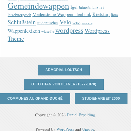
Gemeindewappen
Igel
lvi
Jahresbilanz
Rietstap
Meilensteine Wappendatenbank
lëtzebuergesch
Rom
Velo
Schlußstein
studentisches
veloh
wandern
wordpress
Wordpress
Wappenlexikon
wiesel.lu
Theme
ARMORIAL LOUTSCH
OTTO TITAN VON HEFNER (1827-1870)
COMMUNES AU GRAND-DUCHÉ
STUDIENARBEIT 2000
Copyright © 2026
Daniel Erpelding
.
Powered by
WordPress
and
Unique
.