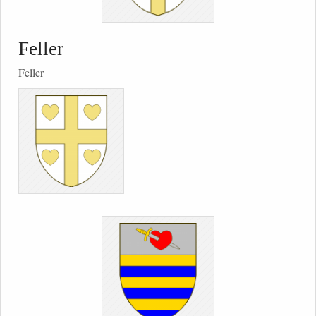
Feller
Feller