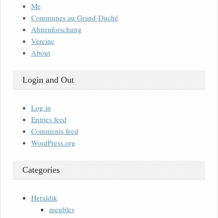
Me
Communes au Grand-Duché
Ahnenforschung
Vereine
About
Login and Out
Log in
Entries feed
Comments feed
WordPress.org
Categories
Heraldik
meubles