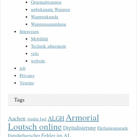
Originalwappen
unbekannte Wappen
Wappenkunde
Wappensammlung
Interessen
Mobilität
Technik allgemein
velo
website
job
Privates
Vereine
Tags
Armorial
ALGH
Aachen
Agulia Igel
Loutsch online
Digitalisierung
Elefantenparade
Fehler im AL
Familjefuerscher