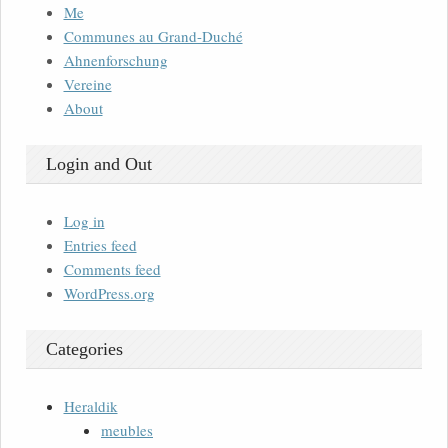
Me
Communes au Grand-Duché
Ahnenforschung
Vereine
About
Login and Out
Log in
Entries feed
Comments feed
WordPress.org
Categories
Heraldik
meubles