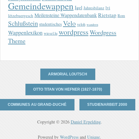
Gemeindewappen
Igel
lvi
Jahresbilanz
Rietstap
Meilensteine Wappendatenbank
lëtzebuergesch
Rom
Velo
Schlußstein
studentisches
veloh
wandern
wordpress
Wordpress
Wappenlexikon
wiesel.lu
Theme
ARMORIAL LOUTSCH
OTTO TITAN VON HEFNER (1827-1870)
COMMUNES AU GRAND-DUCHÉ
STUDIENARBEIT 2000
Copyright © 2026
Daniel Erpelding
.
Powered by
WordPress
and
Unique
.