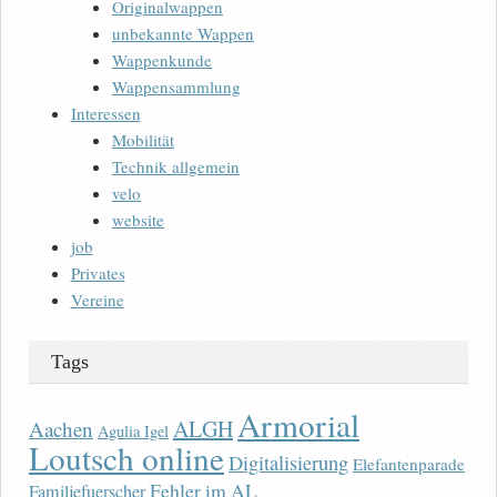
Originalwappen
unbekannte Wappen
Wappenkunde
Wappensammlung
Interessen
Mobilität
Technik allgemein
velo
website
job
Privates
Vereine
Tags
Armorial
ALGH
Aachen
Agulia Igel
Loutsch online
Digitalisierung
Elefantenparade
Fehler im AL
Familjefuerscher