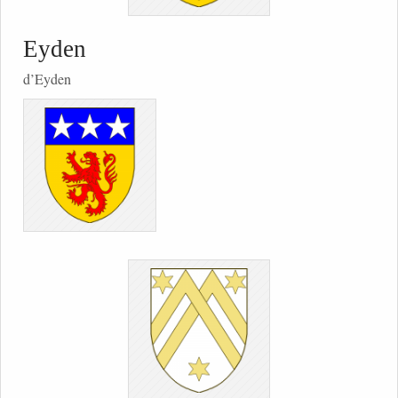
Eyden
d’Eyden