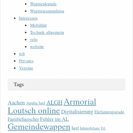
Wappenkunde
Wappensammlung
Interessen
Mobilität
Technik allgemein
velo
website
job
Privates
Vereine
Tags
Armorial
ALGH
Aachen
Agulia Igel
Loutsch online
Digitalisierung
Elefantenparade
Fehler im AL
Familjefuerscher
Gemeindewappen
Igel
lvi
Jahresbilanz