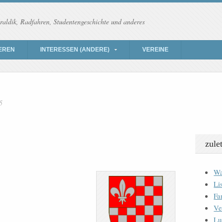
raldik, Radfahren, Studentengeschichte und anderes
EREN
INTERESSEN (ANDERE)
VEREINE
5
zule
Wa
Li
Fa
Ve
Lu