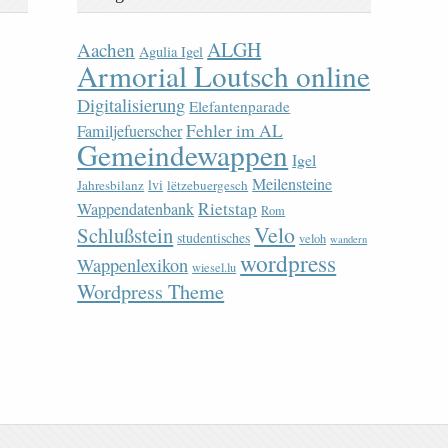
ALGH
Aachen
Agulia Igel
Armorial Loutsch online
Digitalisierung
Elefantenparade
Fehler im AL
Familjefuerscher
Gemeindewappen
Igel
Meilensteine
lvi
Jahresbilanz
lëtzebuergesch
Rietstap
Wappendatenbank
Rom
Velo
Schlußstein
studentisches
veloh
wandern
wordpress
Wappenlexikon
wiesel.lu
Wordpress Theme