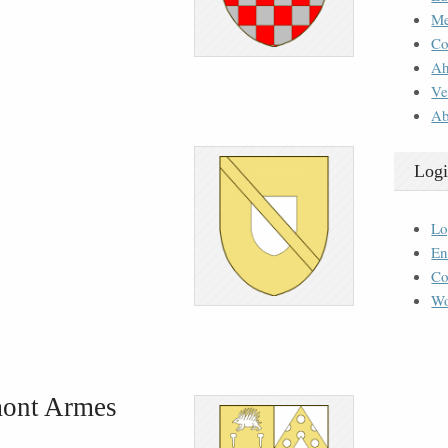
M
Co
Ah
Ve
Ab
Logi
Lo
En
Co
Wo
mont Armes