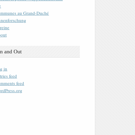
e
mmunes au Grand-Duché
nenforschung
reine
out
n and Out
g in
tries feed
mments feed
rdPress.org