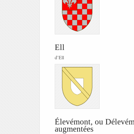
Ell
d’Ell
Élevémont, ou Délevé
augmentées