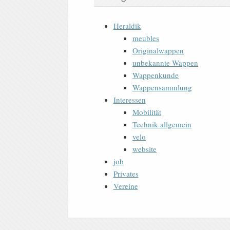
Heraldik
meubles
Originalwappen
unbekannte Wappen
Wappenkunde
Wappensammlung
Interessen
Mobilität
Technik allgemein
velo
website
job
Privates
Vereine