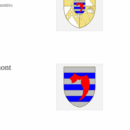
mentées
mont