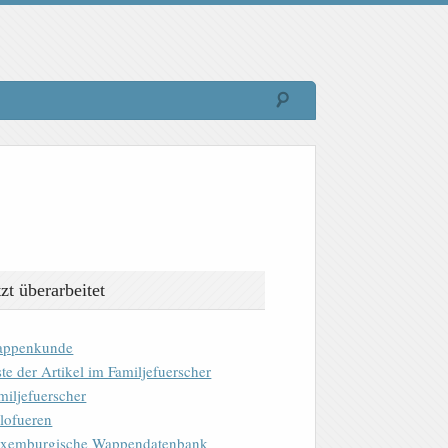
tzt überarbeitet
ppenkunde
ste der Artikel im Familjefuerscher
miljefuerscher
lofueren
xemburgische Wappendatenbank