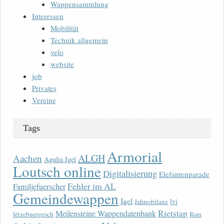
Wappensammlung
Interessen
Mobilität
Technik allgemein
velo
website
job
Privates
Vereine
Tags
Armorial
ALGH
Aachen
Agulia Igel
Loutsch online
Digitalisierung
Elefantenparade
Fehler im AL
Familjefuerscher
Gemeindewappen
Igel
lvi
Jahresbilanz
Rietstap
Meilensteine Wappendatenbank
lëtzebuergesch
Rom