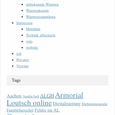
unbekannte Wappen
Wappenkunde
Wappensammlung
Interessen
Mobilität
Technik allgemein
velo
website
job
Privates
Vereine
Tags
Armorial
ALGH
Aachen
Agulia Igel
Loutsch online
Digitalisierung
Elefantenparade
Fehler im AL
Familjefuerscher