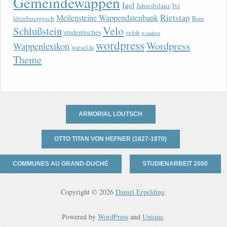
Gemeindewappen
Igel
lvi
Jahresbilanz
Rietstap
Meilensteine Wappendatenbank
lëtzebuergesch
Rom
Velo
Schlußstein
studentisches
veloh
wandern
wordpress
Wordpress
Wappenlexikon
wiesel.lu
Theme
ARMORIAL LOUTSCH
OTTO TITAN VON HEFNER (1827-1870)
COMMUNES AU GRAND-DUCHÉ
STUDIENARBEIT 2000
Copyright © 2026
Daniel Erpelding
.
Powered by
WordPress
and
Unique
.