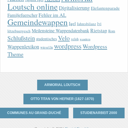
Loutsch online
Digitalisierung
Elefantenparade
Fehler im AL
Familjefuerscher
Gemeindewappen
Igel
lvi
Jahresbilanz
Rietstap
Meilensteine Wappendatenbank
lëtzebuergesch
Rom
Velo
Schlußstein
studentisches
veloh
wandern
wordpress
Wordpress
Wappenlexikon
wiesel.lu
Theme
ARMORIAL LOUTSCH
OTTO TITAN VON HEFNER (1827-1870)
COMMUNES AU GRAND-DUCHÉ
STUDIENARBEIT 2000