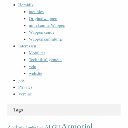
Heraldik
meubles
Originalwappen
unbekannte Wappen
Wappenkunde
Wappensammlung
Interessen
Mobilität
Technik allgemein
velo
website
job
Privates
Vereine
Tags
Armorial
ALGH
Aachen
Agulia Igel