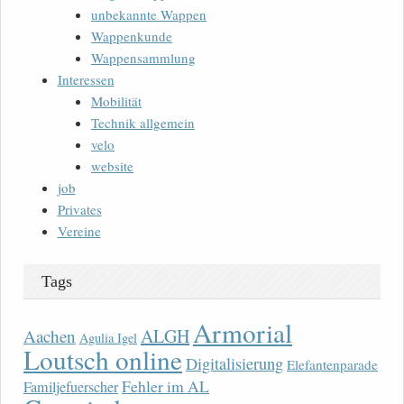
unbekannte Wappen
Wappenkunde
Wappensammlung
Interessen
Mobilität
Technik allgemein
velo
website
job
Privates
Vereine
Tags
Armorial
ALGH
Aachen
Agulia Igel
Loutsch online
Digitalisierung
Elefantenparade
Fehler im AL
Familjefuerscher