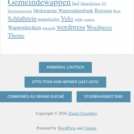
Gemeindewappen
Igel
lvi
Jahresbilanz
Rietstap
Meilensteine Wappendatenbank
lëtzebuergesch
Rom
Velo
Schlußstein
studentisches
veloh
wandern
wordpress
Wordpress
Wappenlexikon
wiesel.lu
Theme
ARMORIAL LOUTSCH
OTTO TITAN VON HEFNER (1827-1870)
COMMUNES AU GRAND-DUCHÉ
STUDIENARBEIT 2000
Copyright © 2026
Daniel Erpelding
.
Powered by
WordPress
and
Unique
.