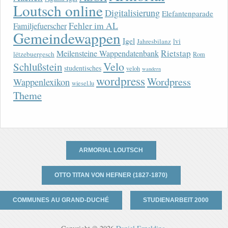
Loutsch online
Digitalisierung
Elefantenparade
Fehler im AL
Familjefuerscher
Gemeindewappen
Igel
lvi
Jahresbilanz
Rietstap
Meilensteine Wappendatenbank
lëtzebuergesch
Rom
Velo
Schlußstein
studentisches
veloh
wandern
wordpress
Wordpress
Wappenlexikon
wiesel.lu
Theme
ARMORIAL LOUTSCH
OTTO TITAN VON HEFNER (1827-1870)
COMMUNES AU GRAND-DUCHÉ
STUDIENARBEIT 2000