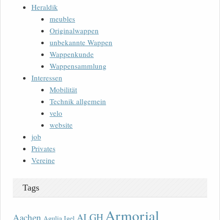
Heraldik
meubles
Originalwappen
unbekannte Wappen
Wappenkunde
Wappensammlung
Interessen
Mobilität
Technik allgemein
velo
website
job
Privates
Vereine
Tags
Armorial
ALGH
Aachen
Agulia Igel