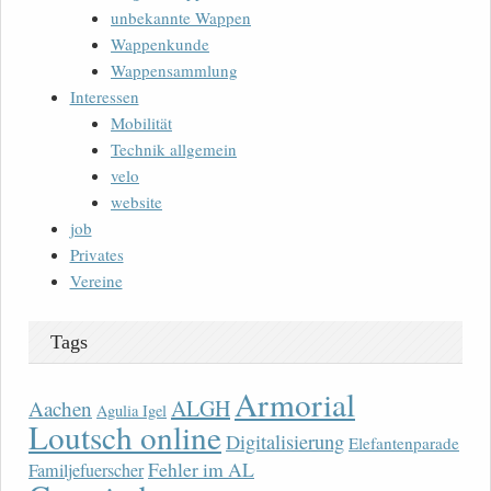
unbekannte Wappen
Wappenkunde
Wappensammlung
Interessen
Mobilität
Technik allgemein
velo
website
job
Privates
Vereine
Tags
Armorial
ALGH
Aachen
Agulia Igel
Loutsch online
Digitalisierung
Elefantenparade
Fehler im AL
Familjefuerscher