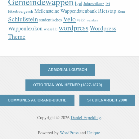
Gemeindewappen
Igel
lvi
Jahresbilanz
Rietstap
Meilensteine Wappendatenbank
lëtzebuergesch
Rom
Velo
Schlußstein
studentisches
veloh
wandern
wordpress
Wordpress
Wappenlexikon
wiesel.lu
Theme
ARMORIAL LOUTSCH
OTTO TITAN VON HEFNER (1827-1870)
COMMUNES AU GRAND-DUCHÉ
STUDIENARBEIT 2000
Copyright © 2026
Daniel Erpelding
.
Powered by
WordPress
and
Unique
.