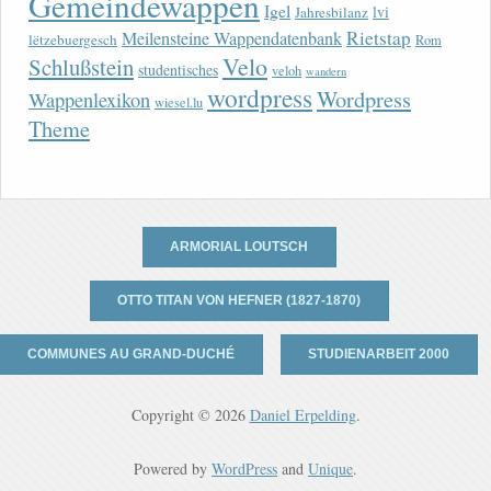
Gemeindewappen
Igel
lvi
Jahresbilanz
Rietstap
Meilensteine Wappendatenbank
lëtzebuergesch
Rom
Velo
Schlußstein
studentisches
veloh
wandern
wordpress
Wordpress
Wappenlexikon
wiesel.lu
Theme
ARMORIAL LOUTSCH
OTTO TITAN VON HEFNER (1827-1870)
COMMUNES AU GRAND-DUCHÉ
STUDIENARBEIT 2000
Copyright © 2026
Daniel Erpelding
.
Powered by
WordPress
and
Unique
.