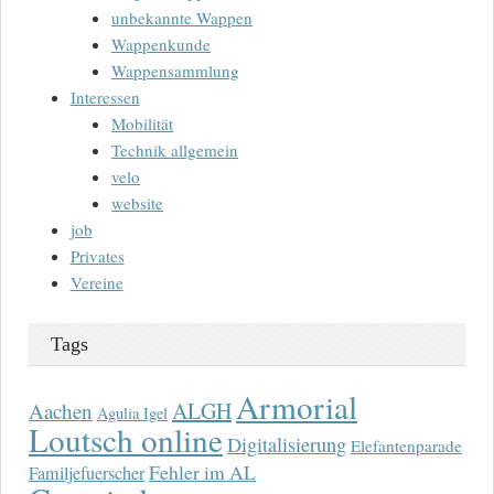
unbekannte Wappen
Wappenkunde
Wappensammlung
Interessen
Mobilität
Technik allgemein
velo
website
job
Privates
Vereine
Tags
Armorial
ALGH
Aachen
Agulia Igel
Loutsch online
Digitalisierung
Elefantenparade
Fehler im AL
Familjefuerscher