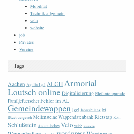
Mobilität
Technik allgemein
velo
website
job
Privates
Vereine
Tags
Armorial
ALGH
Aachen
Agulia Igel
Loutsch online
Digitalisierung
Elefantenparade
Fehler im AL
Familjefuerscher
Gemeindewappen
Igel
lvi
Jahresbilanz
Rietstap
Meilensteine Wappendatenbank
lëtzebuergesch
Rom
Velo
Schlußstein
studentisches
veloh
wandern
wordpress
Wordpress
Wappenlexikon