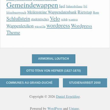
Gemeindewappen
Igel
lvi
Jahresbilanz
Rietstap
Meilensteine Wappendatenbank
lëtzebuergesch
Rom
Velo
Schlußstein
studentisches
veloh
wandern
wordpress
Wordpress
Wappenlexikon
wiesel.lu
Theme
ARMORIAL LOUTSCH
OTTO TITAN VON HEFNER (1827-1870)
COMMUNES AU GRAND-DUCHÉ
STUDIENARBEIT 2000
Copyright © 2026
Daniel Erpelding
.
Powered by
WordPress
and
Unique
.