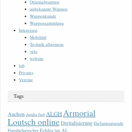
Originalwappen
unbekannte Wappen
Wappenkunde
Wappensammlung
Interessen
Mobilität
Technik allgemein
velo
website
job
Privates
Vereine
Tags
Armorial
ALGH
Aachen
Agulia Igel
Loutsch online
Digitalisierung
Elefantenparade
Fehler im AL
Familjefuerscher