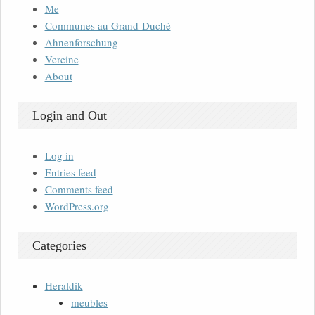
Me
Communes au Grand-Duché
Ahnenforschung
Vereine
About
Login and Out
Log in
Entries feed
Comments feed
WordPress.org
Categories
Heraldik
meubles