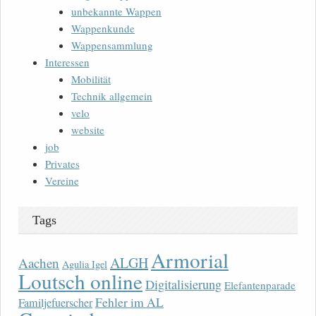
unbekannte Wappen
Wappenkunde
Wappensammlung
Interessen
Mobilität
Technik allgemein
velo
website
job
Privates
Vereine
Tags
Armorial
ALGH
Aachen
Agulia Igel
Loutsch online
Digitalisierung
Elefantenparade
Fehler im AL
Familjefuerscher