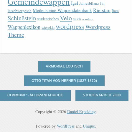
Gemeindewappen
Igel
lvi
Jahresbilanz
Rietstap
Meilensteine Wappendatenbank
lëtzebuergesch
Rom
Velo
Schlußstein
studentisches
veloh
wandern
wordpress
Wordpress
Wappenlexikon
wiesel.lu
Theme
ARMORIAL LOUTSCH
OTTO TITAN VON HEFNER (1827-1870)
COMMUNES AU GRAND-DUCHÉ
STUDIENARBEIT 2000
Copyright © 2026
Daniel Erpelding
.
Powered by
WordPress
and
Unique
.