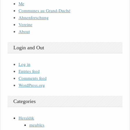
Me
Communes au Grand-Duché
Ahnenforschung
Vereine
About
Login and Out
Log in
Entries feed
Comments feed
WordPress.org
Categories
Heraldik
meubles