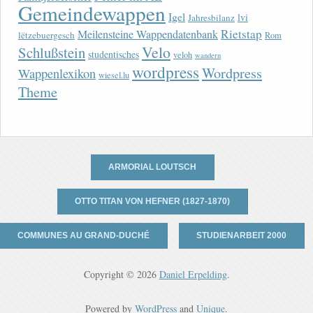
Gemeindewappen
Igel
lvi
Jahresbilanz
Rietstap
Meilensteine Wappendatenbank
lëtzebuergesch
Rom
Velo
Schlußstein
studentisches
veloh
wandern
wordpress
Wordpress
Wappenlexikon
wiesel.lu
Theme
ARMORIAL LOUTSCH
OTTO TITAN VON HEFNER (1827-1870)
COMMUNES AU GRAND-DUCHÉ
STUDIENARBEIT 2000
Copyright © 2026
Daniel Erpelding
.
Powered by
WordPress
and
Unique
.