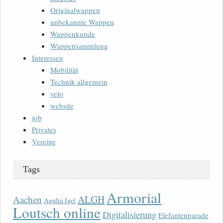
Originalwappen
unbekannte Wappen
Wappenkunde
Wappensammlung
Interessen
Mobilität
Technik allgemein
velo
website
job
Privates
Vereine
Tags
Armorial
ALGH
Aachen
Agulia Igel
Loutsch online
Digitalisierung
Elefantenparade