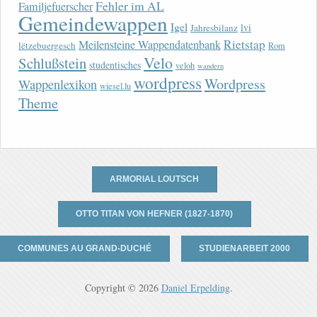
Fehler im AL
Familjefuerscher
Gemeindewappen
Igel
lvi
Jahresbilanz
Rietstap
Meilensteine Wappendatenbank
lëtzebuergesch
Rom
Velo
Schlußstein
studentisches
veloh
wandern
wordpress
Wordpress
Wappenlexikon
wiesel.lu
Theme
ARMORIAL LOUTSCH
OTTO TITAN VON HEFNER (1827-1870)
COMMUNES AU GRAND-DUCHÉ
STUDIENARBEIT 2000
Copyright © 2026
Daniel Erpelding
.