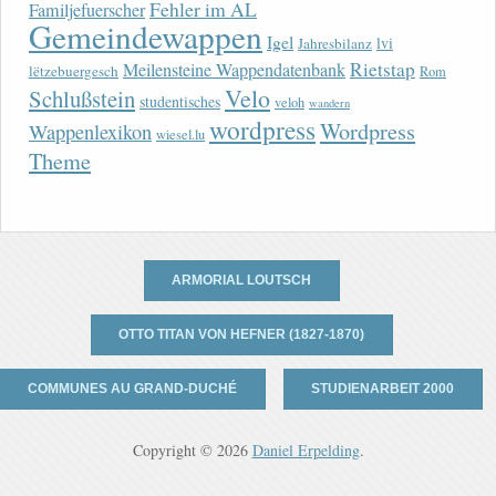
Fehler im AL
Familjefuerscher
Gemeindewappen
Igel
lvi
Jahresbilanz
Rietstap
Meilensteine Wappendatenbank
lëtzebuergesch
Rom
Velo
Schlußstein
studentisches
veloh
wandern
wordpress
Wordpress
Wappenlexikon
wiesel.lu
Theme
ARMORIAL LOUTSCH
OTTO TITAN VON HEFNER (1827-1870)
COMMUNES AU GRAND-DUCHÉ
STUDIENARBEIT 2000
Copyright © 2026
Daniel Erpelding
.