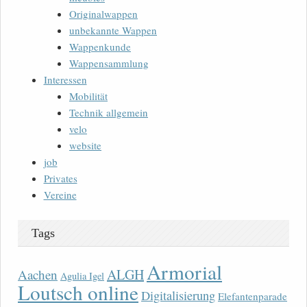
Originalwappen
unbekannte Wappen
Wappenkunde
Wappensammlung
Interessen
Mobilität
Technik allgemein
velo
website
job
Privates
Vereine
Tags
Armorial
ALGH
Aachen
Agulia Igel
Loutsch online
Digitalisierung
Elefantenparade