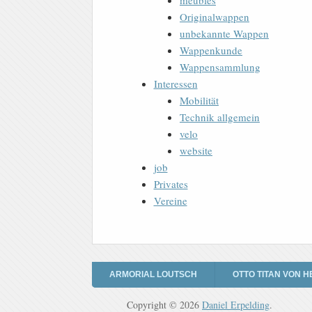
meubles
Originalwappen
unbekannte Wappen
Wappenkunde
Wappensammlung
Interessen
Mobilität
Technik allgemein
velo
website
job
Privates
Vereine
ARMORIAL LOUTSCH
OTTO TITAN VON H
Copyright © 2026
Daniel Erpelding
.