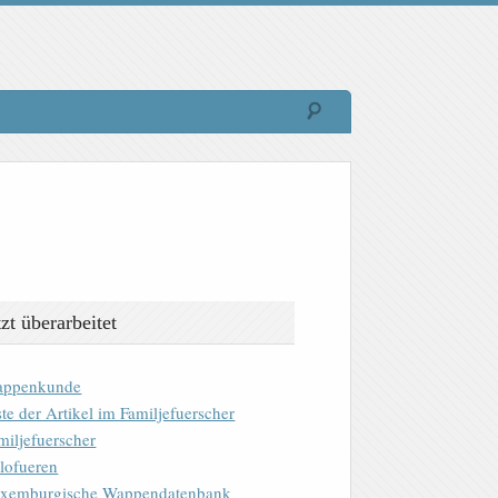
tzt überarbeitet
ppenkunde
ste der Artikel im Familjefuerscher
miljefuerscher
lofueren
xemburgische Wappendatenbank