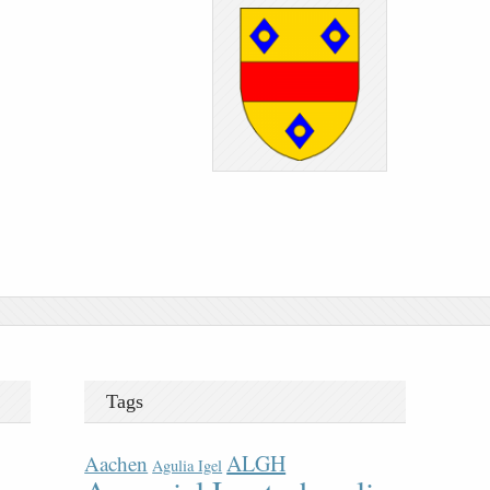
Tags
ALGH
Aachen
Agulia Igel