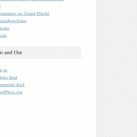
e
mmunes au Grand-Duché
nenforschung
reine
out
n and Out
g in
tries feed
mments feed
rdPress.org