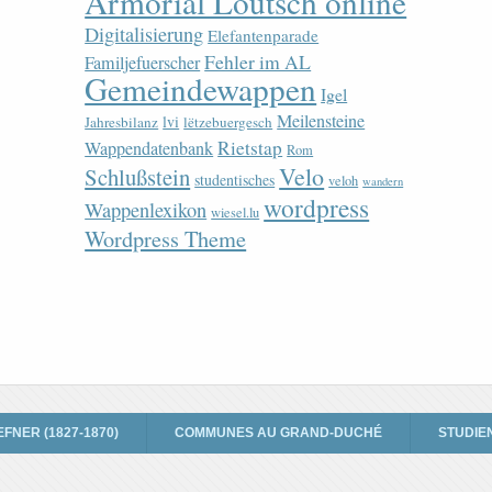
Armorial Loutsch online
Digitalisierung
Elefantenparade
Fehler im AL
Familjefuerscher
Gemeindewappen
Igel
Meilensteine
lvi
Jahresbilanz
lëtzebuergesch
Rietstap
Wappendatenbank
Rom
Velo
Schlußstein
studentisches
veloh
wandern
wordpress
Wappenlexikon
wiesel.lu
Wordpress Theme
EFNER (1827-1870)
COMMUNES AU GRAND-DUCHÉ
STUDIE