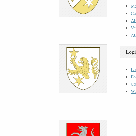
M
Co
Ah
Ve
Ab
Logi
Lo
En
Co
Wo