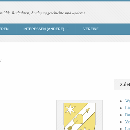
raldik, Radfahren, Studentengeschichte und anderes
EREN
INTERESSEN (ANDERE)
VEREINE
4
zule
Wa
Li
Fa
Ve
Lu